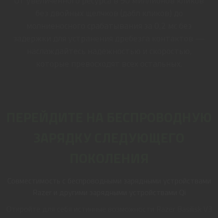
От увеличенного ресурса в 90 миллионов кликов
без двойных щелчков (дабл кликов) до
молниеносного срабатывания за 0,2 мс без
задержки для устранения дребезга контактов —
наслаждайтесь надежностью и скоростью,
которые превосходят всех остальных.
ПЕРЕЙДИТЕ НА БЕСПРОВОДНУЮ
ЗАРЯДКУ СЛЕДУЮЩЕГО
ПОКОЛЕНИЯ
Совместимость с беспроводными зарядными устройствами
Razer и другими зарядными устройствами Qi
Откройте для себя истинные возможности Razer Basilisk V3