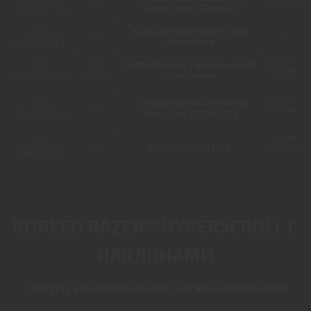
100
больше
(ЛОВКОСТЬ)
HyperSpeed Wireless
>
INT
Колесо Razer HyperScroll с
100
—
(ИНТЕЛЛЕКТ)
наклонами
Узнать
VIT
100
Беспроводная зарядка нового
больше
(ЖИВУЧЕСТЬ)
(110)
поколения
>
Узнать
DEX
Оптический сенсор Razer
120
больше
(СКОРОСТЬ)
Focus Pro 30 000 DPI
>
Узнать
CHR
100
Razer Chroma RGB
больше
(ХАРИЗМА)
>
КОЛЕСО RAZER™ HYPERSCROLL С
НАКЛОНАМИ
Прокрутка со свободным или тактильным вращением