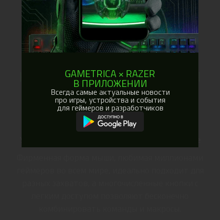
GAMETRICA × RAZER
КУЛЬТОВАЯ ЭРГОНОМИЧНАЯ
В ПРИЛОЖЕНИИ
ФОРМА С 10+1
Всегда самые актуальные новости
про игры, устройства и события
ПРОГРАММИРУЕМЫМИ
для геймеров и разработчиков
КНОПКАМИ
Ультрасовременная эргономика и управление
Фирменная форма мыши, любимая миллионами
геймеров во всем мире, идеально подходит для
разных захватов, а многочисленные кнопки с
легким доступом позволяют бесконечно
комбинировать команды и макросы.