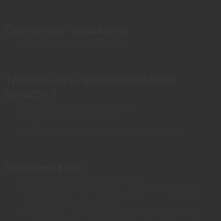
Системные требования
ПК со свободным USB-портом
Требования к приложению Razer
Synapse 3
Windows® 10 64-бит (или выше)
Подключение к Интернету
500МБ свободного места на жестком диске
Комплектация
Игровая мышь Razer Basilisk V3 Pro
Беспроводной USB передатчик 2,4 ГГц Razer USB
HyperSpeed Wireless Dongle
Переходник для беспроводного USB передатчика