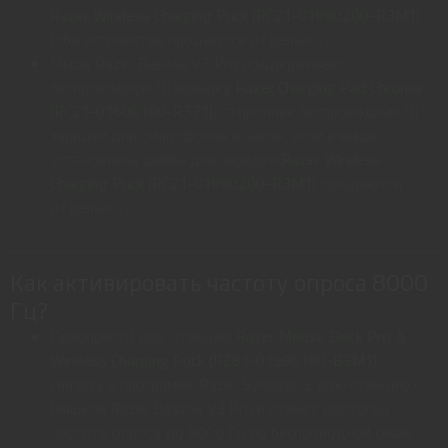
Razer Wireless Charging Puck (RC21-01990200-R3M1)
(оба устройства продаются отдельно)
Мышь Razer Basilisk V3 Pro поддерживает
беспроводную Qi зарядку
Razer Charging Pad Chroma
(RC21-01600100-R371)
, сторонние беспроводные Qi
зарядки для смартфонов и часов, если в мышь
установлена шайба для зарядки
Razer Wireless
Charging Puck (RC21-01990200-R3M1)
(продаются
отдельно)
Как активировать частоту опроса 8000
Гц?
Приобрести док-станцию
Razer Mouse Dock Pro &
Wireless Charging Puck (RZ81-01990100-B3M1)
,
связать в программе Razer Synapse 3 док-станцию с
мышкой Razer Basilisk V3 Pro и станет доступна
частота опроса до 8000 Гц по беспроводной связи