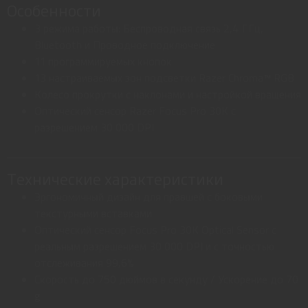
Особенности
3 режима работы: Беспроводная связь 2,4 ГГц,
Bluetooth и Проводное подключение
11 программируемых кнопок
13 настраиваемых зон подсветки Razer Chroma™ RGB
Колесо прокрутки с наклонами и настройкой вращения
Оптический сенсор Razer Focus Pro 30K с
разрешением 30 000 DPI
Технические характеристики
Эргономичный дизайн для правшей с боковыми
текстурными вставками
Оптический сенсор Focus Pro 30K Optical Sensor с
реальным разрешением 30 000 DPI и с точностью
отслеживания 99,6%
Скорость до 750 дюймов в секунду / Ускорение до 70
g