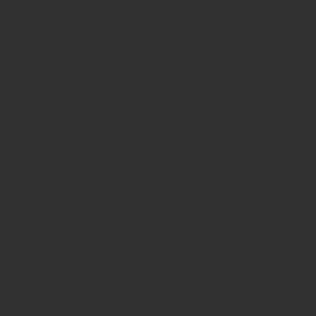
хранилище
Расширенные возможности настройки расстояния
отрыва/приземления
Калибровка сенсора под поверхность
Работа сенсора на стекле толщиной не менее 4 мм
Поддержка программы управления Razer Synapse 3
Подсветка Razer Chroma RGB (колесо прокрутки,
логотип, 11-ти зонная подсветка основания)
USB передатчик 2,4 ГГц Razer HyperSpeed Wireless
Dongle в комплекте
Возможность подключать к одному передатчику
Razer HyperSpeed Wireless Dongle мышь и клавиатуру,
использующие беспроводную связь Razer HyperSpeed
Ножки мыши из 100% фторопласта (PTFE)
Кабель сверхгибкий Speedflex длиной 1,8 м,
отсоединяемый, для зарядки и использования мыши в
проводном режиме, USB-C - USB-A
Время работы от аккумулятора: до 150 часов с
беспроводной связью Bluetooth