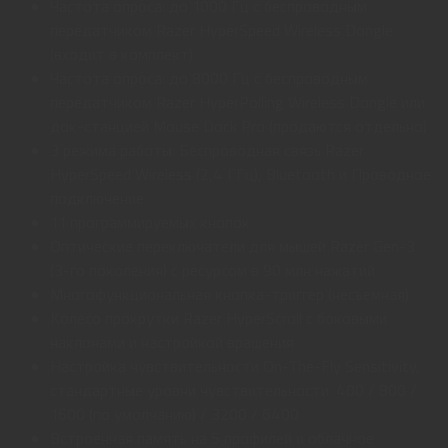
Частота опроса: до 1000 Гц с беспроводным
передатчиком Razer HyperSpeed Wireless Dongle
(входит в комплект)
Частота опроса: до 8000 Гц с беспроводным
передатчиком Razer HyperPolling Wireless Dongle или
док-станцией Mouse Dock Pro (продаются отдельно)
3 режима работы: Беспроводная связь Razer
HyperSpeed Wireless (2,4 ГГц), Bluetooth и Проводное
подключение
11 программируемых кнопок
Оптические переключатели для мышей Razer Gen-3
(3-го поколения) с ресурсом в 90 млн нажатий
Многофункциональная кнопка-триггер (несъемная)
Колесо прокрутки Razer HyperScroll с боковыми
наклонами и настройкой вращения
Настройка чувствительности On-The-Fly Sensitivity,
стандартные уровни чувствительности: 400 / 800 /
1600 (по умолчанию) / 3200 / 6400
Встроенная память на 5 профилей и облачное