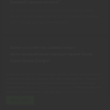
боковой наклон колеса?
Да. Кроме того, боковые наклоны колеса также
можно запрограммировать для различных функций,
как и любую другую кнопку мыши.
Какие устройства совместимы с
мультидевайсным передатчиком Razer
HyperSpeed Dongle?
К передатчику от Razer Basilisk V3 Pro можно
подключить следующие клавиатуры:
ООО «Синтез Восток» обрабатывает cookies с целью персонализации
сервисов и чтобы пользоваться веб-сайтом было удобнее. Вы можете
• Razer DeathStalker V2 Pro
запретить обработку cookies в настройках браузера. Пожалуйста,
• Razer DeathStalker V2 Pro Tenkeyless
ознакомьтесь с
Политикой использования cookies
. Читайте подробнее,
• Razer BlackWidow V3 Pro
как ООО «Синтез Восток» защищает ваши
персональные данные
.
• Razer BlackWidow V3 Mini HyperSpeed
9 499 ₽
ПРОДОЛЖИТЬ
11 399 ₽
В КОРЗИНУ
• Razer BlackWidow V3 Mini HyperSpeed Phantom
или от 1 583 ₽/мес.
Edition