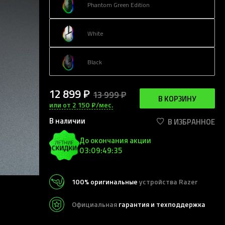
Phantom Green Edition
White
Black
12 899 ₽
13 999 ₽
В КОРЗИНУ
или от 2 150 ₽/мес.
В наличии
В ИЗБРАННОЕ
До окончания акции
03:09:49:32
100% оригинальные
устройства Razer
Официальная
гарантия и техподдержка