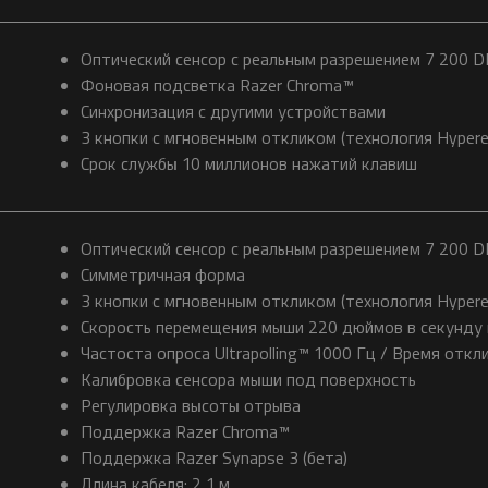
Оптический сенсор с реальным разрешением 7 200 D
Фоновая подсветка Razer Chroma™
Синхронизация с другими устройствами
3 кнопки с мгновенным откликом (технология Hyper
Срок службы 10 миллионов нажатий клавиш
Оптический сенсор с реальным разрешением 7 200 D
Симметричная форма
3 кнопки с мгновенным откликом (технология Hyper
Скорость перемещения мыши 220 дюймов в секунду 
Частоста опроса Ultrapolling™ 1000 Гц / Время откли
Калибровка сенсора мыши под поверхность
Регулировка высоты отрыва
Поддержка Razer Chroma™
Поддержка Razer Synapse 3 (бета)
Длина кабеля: 2,1 м