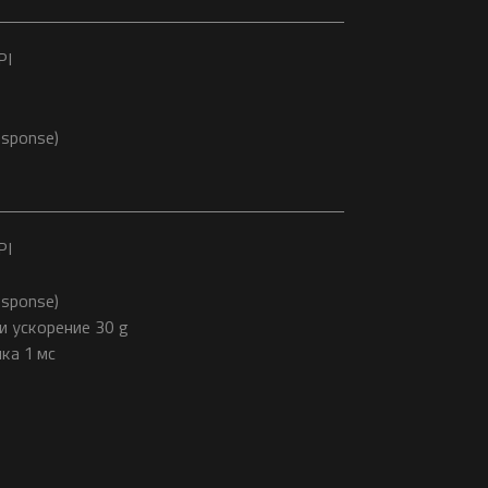
PI
esponse)
PI
esponse)
и ускорение 30 g
ка 1 мс