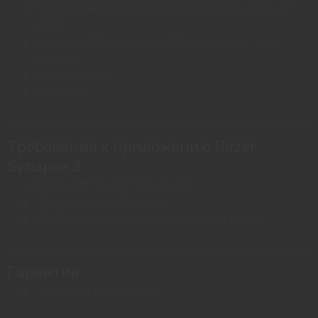
Облегченный кабель в защитной оплетке, длина 2,1
метра
Размеры: 920 мм (длина) / 294 мм (ширина) / 3 мм
(высота)
Толщина: 3 мм
Вес: 560 г
Требования к приложению Razer
Synapse 3
Windows® 7 64-бит (или выше)
Подключение к Интернету
500МБ свободного места на жестком диске
Гарантия
Гарантия в России 1 год