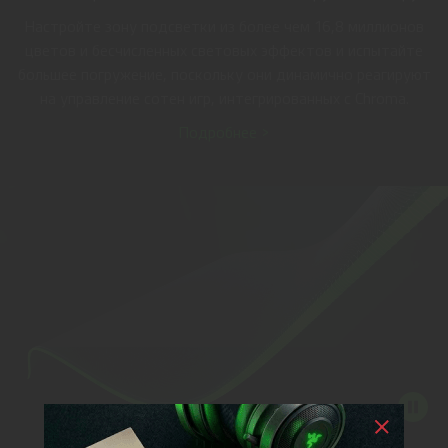
Настройте зону подсветки из более чем 16,8 миллионов
цветов и бесчисленных световых эффектов и испытайте
большее погружение, поскольку они динамично реагируют
на управление сотен игр, интегрированных с Chroma.
Подробнее >