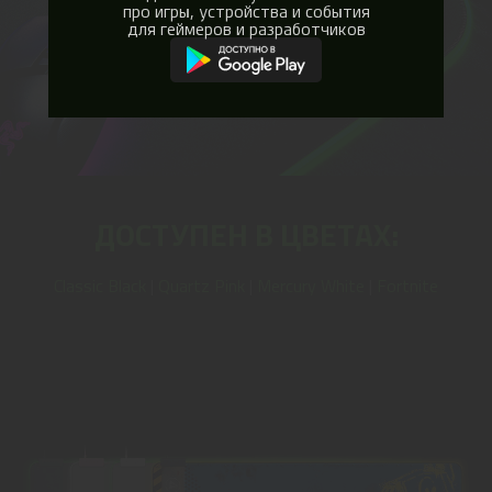
про игры, устройства и события
для геймеров и разработчиков
ДОСТУПЕН В ЦВЕТАХ:
Classic Black
|
Quartz Pink
|
Mercury White
|
Fortnite