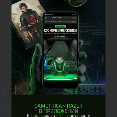
МИКРОТЕКСТУРИРОВАННАЯ
ТКАНЕВАЯ ПОВЕРХНОСТЬ
для максимальной скорости и контроля
Микротекстурированная тканевая поверхность
обеспечивает убийственное сочетание контроля и
скорости. Благодаря этому каждое движение мыши будет
точно соответствовать перемещению указателя, а ваша
точность в игре будет абсолютной.
GAMETRICA × RAZER
В ПРИЛОЖЕНИИ
Всегда самые актуальные новости