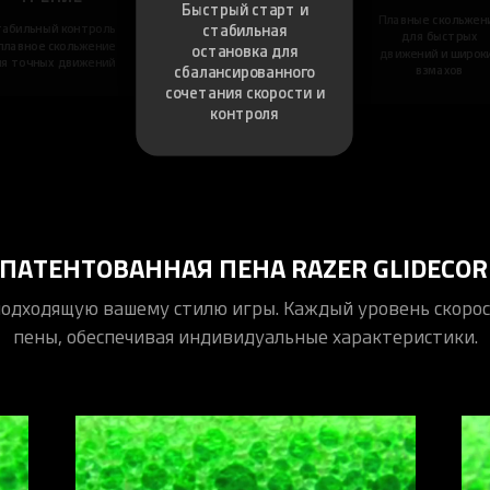
Быстрый старт и
Плавные скольжен
стабильная
табильный контроль
для быстрых
плавное скольжение
остановка для
движений и широк
ля точных движений
сбалансированного
взмахов
сочетания скорости и
контроля
АПАТЕНТОВАННАЯ ПЕНА RAZER GLIDECOR
подходящую вашему стилю игры. Каждый уровень скорос
пены, обеспечивая индивидуальные характеристики.