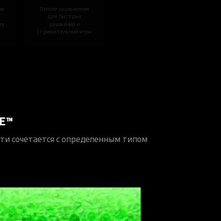
ия
Легкие скольжения
для быстрых
их
движений и
стремительной игры
E™
ти сочетается с определенным типом