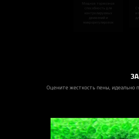
Мощная тормозная
способность для
С
контролируемых
и 
движений и
д
микрорегулировок
З
Оцените жесткость пены, идеально 