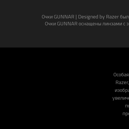
Очки GUNNAR | Designed by Razer был
Очки GUNNAR оснащены линзами с 
Особая
Razer
изобр
увелич
п
пр