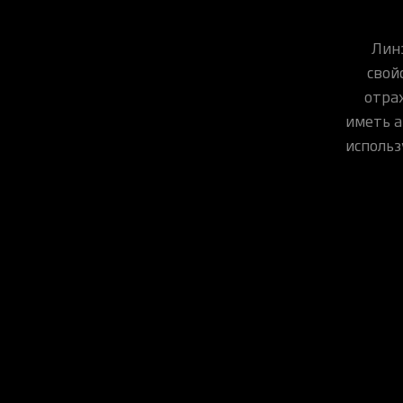
Лин
свой
отраж
иметь а
использ