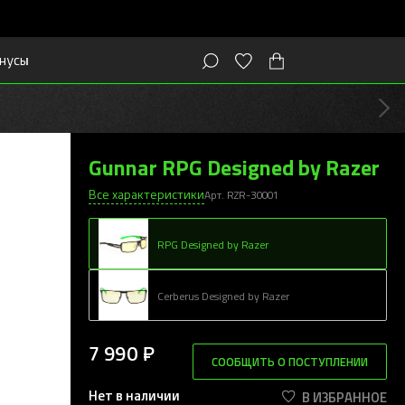
нусы
Г
Gunnar RPG Designed by Razer
Все характеристики
Арт. RZR-30001
RPG Designed by Razer
Cerberus Designed by Razer
7 990 ₽
СООБЩИТЬ О ПОСТУПЛЕНИИ
Нет в наличии
В ИЗБРАННОЕ