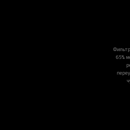
Фильтр
65% м
р
переу
ч