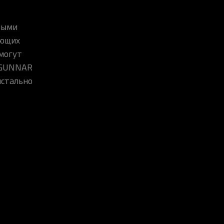
выми
ающих
 могут
, GUNNAR
истально