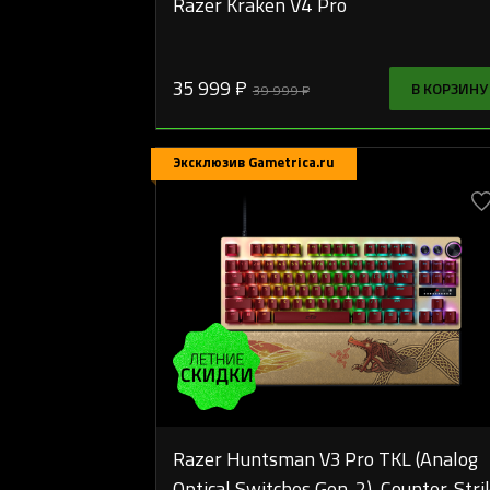
Razer Kraken V4 Pro
35 999 ₽
В КОРЗИНУ
39 999 ₽
Эксклюзив Gametrica.ru
Razer Huntsman V3 Pro TKL (Analog
Optical Switches Gen-2), Counter-Stri