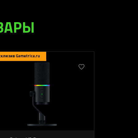
ВАРЫ
склюзив Gametrica.ru