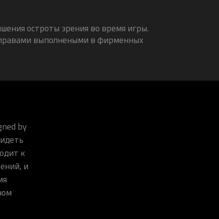
чшения остроты зрения во время игры.
оправами выполнеными в фирменных
gned by
видеть
одит к
ений, и
мя
ном