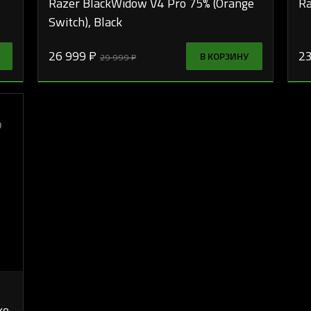
Razer BlackWidow V4 Pro 75% (Orange
Ra
Switch), Black
26 999 ₽
23
В КОРЗИНУ
29 999 ₽
ke