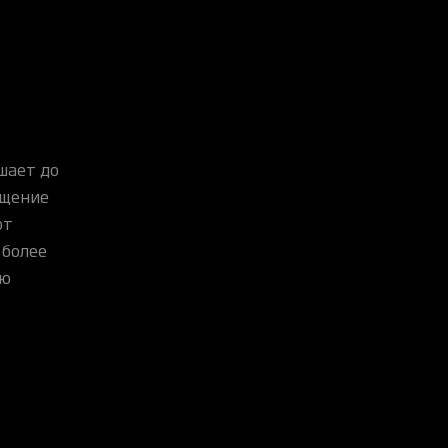
шает до
ащение
от
 более
ую