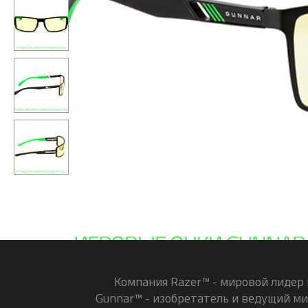
Компания Razer™ - мировой лидер 
Gunnar™ - изобретатель и ведущий ми