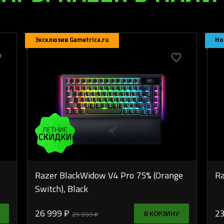
Эксклюзив Gametrica.ru
Но
Razer BlackWidow V4 Pro 75% (Orange
Ra
Switch), Black
26 999 ₽
23
В КОРЗИНУ
29 999 ₽