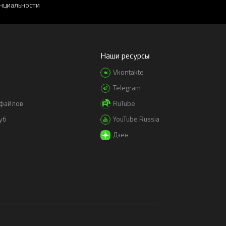
нциальности
Наши ресурсы
Vkontakte
Telegram
-файлов
RuTube
уб
YouTube Russia
Дзен