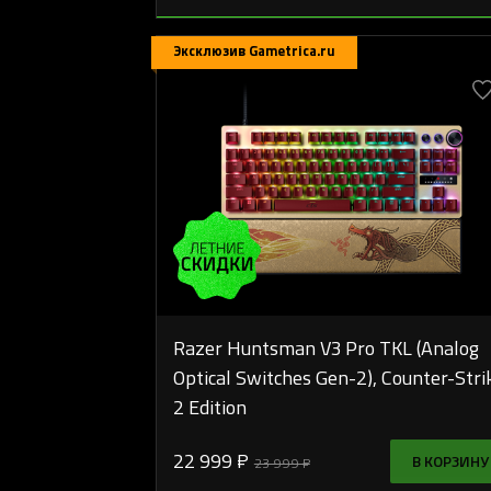
Эксклюзив Gametrica.ru
Razer Huntsman V3 Pro TKL (Analog
Optical Switches Gen-2), Counter-Stri
2 Edition
22 999 ₽
В КОРЗИНУ
23 999 ₽