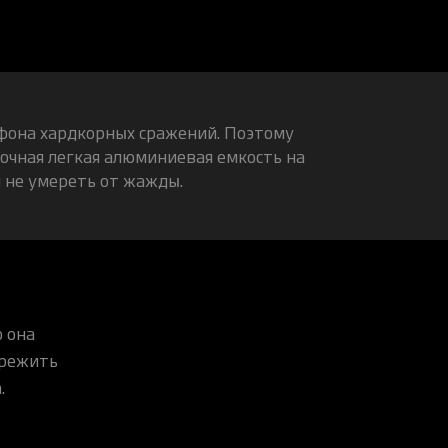
афона хардкорных сражений. Поэтому
рочная легкая алюминиевая емкость на
 не умереть от жажды.
о она
ережить
.