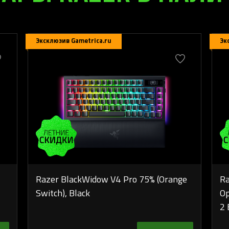
Эксклюзив Gametrica.ru
Эк
Razer BlackWidow V4 Pro 75% (Orange
Ra
Switch), Black
Op
2 