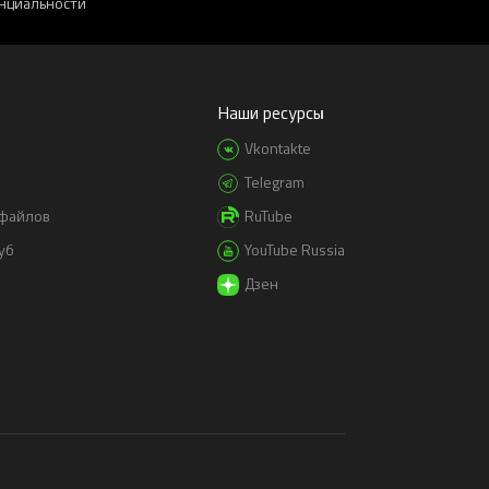
нциальности
Наши ресурсы
Vkontakte
Telegram
-файлов
RuTube
уб
YouTube Russia
Дзен