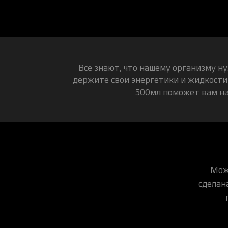
Все знают, что нашему организму н
держите свои энергетики и жидкости
500мл поможет вам на
Може
сделан