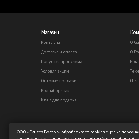
Магазин
Ком
Контакты
О Ga
Доставка и оплата
О Ra
Бонусная программа
Ком
Условия акций
Тех
Оптовые продажи
Chr
Коллаборации
Идеи для подарка
ООО «Синтез Восток» обрабатывает cookies с целью персона
сервисов и чтобы пользоваться веб-сайтом было удобнее. Вы