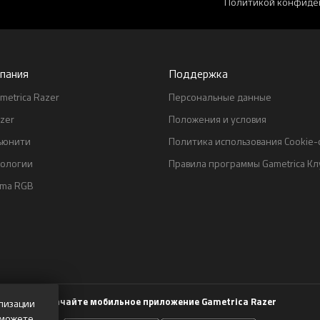
Политикой конфиде
пания
Поддержка
metrica Razer
Персональные данные
zer
Положения и условия
ьюнити
Политика использования Cookie
нологии
Правила программы Gametrica Кл
oma RGB
Скачайте мобильное приложение Gametrica Razer
лизации
 можете