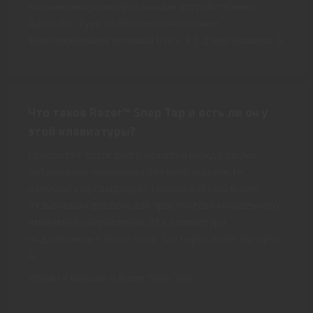
вашими синхронизированными устройствами с
Razer Pro Type по Bluetooth нажатием
функциональной клавиши (fn) + #1, 2 или клавиши 3.
Что такое Razer™ Snap Tap и есть ли он у
этой клавиатуры?
Приоритет последнего нажатия между двумя
выбранными клавишами без необходимости
отпускать предыдущую. Наслаждайтесь более
отзывчивым вводом для практически мгновенного
изменения направления. Эта клавиатура
поддерживает Razer Snap Tap через
Razer Synapse
4
.
Узнайте больше о
Razer Snap Tap
.