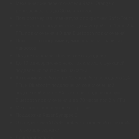
Механические переключатели Razer Orange с
долговечностью до 80 млн. кликов
Полноразмерная клавиатура с покрытием Soft-Touch
Возможность подключения до 4 устройств (1 для 2,4
ГГц подключения и 3 для Bluetooth подключения)
Полностью программируемые клавиши с записью
макросов
Подсветка клавиш (белая светодиодная)
До 10 одновременно нажатых клавиш с функцией
подавления фантомных нажатий
Автономная работа: до 12 часов беспроводного 2,4
ГГц и Bluetooth подключения со включенной
подсветкой или до 84 часов без подсветки при
Bluetooth подключении и до 78 часов при 2,4 ГГц
Металлическое верхнее покрытие
Поддержка Razer Synapse 3
Отсоединяемый USB-C кабель с тканевой оплеткой,
только для зарядки
Длина кабеля: 2 м