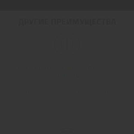
ДРУГИЕ ПРЕИМУЩЕСТВА
РЕСУРС ДО 80 МЛН НАЖАТИЙ
КЛАВИШ
Razer Pro Type создан, чтобы справляться с суровыми
требованиями офисной работы и хорошо подходит
для обеспечения стабильной и надежной работы в
течение длительных периодов интенсивного
использования.