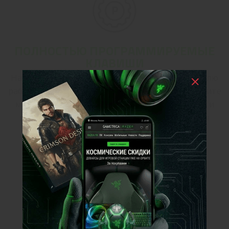
ПОЛНОСТЬЮ ПРОГРАММИРУЕМЫЕ
КЛАВИШИ
Настройте клавиатуру подходящим вашему стилю
работы образом. Переназначьте клавиши, запишите
макросы, настройте дополнительные функции и
персонализируйте клавиатуру для повышения
эффективности вашей работы.
БЕЛАЯ ПОДСВЕТКА КЛАВИШ