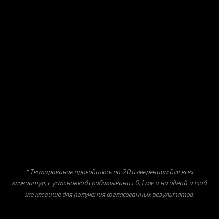
* Тестирование проводилось по 20 измерениям для всех
клавиатур, с установкой срабатывания 0,1 мм и на одной и той
же клавише для получения согласованных результатов.
GAMETRICA × RAZER
В ПРИЛОЖЕНИИ
Всегда самые актуальные новости