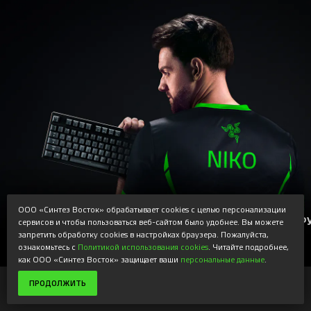
 ОЩУЩАЛ НАЖАТИЯ КЛАВИШ
ООО «Синтез Восток» обрабатывает cookies с целью персонализации
 И РАВНОМЕРНЫМИ. ОНИ
ИСТИННАЯ ТОЧН
сервисов и чтобы пользоваться веб-сайтом было удобнее. Вы можете
запретить обработку cookies в настройках браузера. Пожалуйста,
КОЙ СТЕПЕНИ, ЧТО Я ДАЖЕ
САМОЕ ЛЕГКОЕ
ознакомьтесь с
Политикой использования cookies
. Читайте подробнее,
как ООО «Синтез Восток» защищает ваши
персональные данные
.
 ЭТОМ, ПРОСТО ИГРАЮ.
НОВ
20 999 ₽
ПРОДОЛЖИТЬ
24 499 ₽
В КОРЗИНУ
RZSI
или от 3 500 ₽/мес.