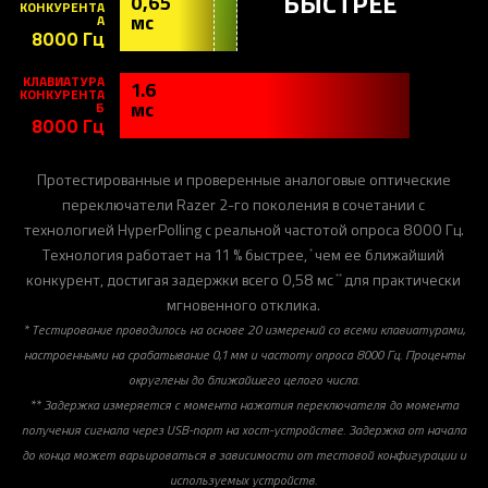
БЫСТРЕЕ
0,65
КОНКУРЕНТА
мс
А
8000 Гц
КЛАВИАТУРА
1.6
КОНКУРЕНТА
мс
Б
8000 Гц
Протестированные и проверенные аналоговые оптические
переключатели Razer 2-го поколения в сочетании с
технологией HyperPolling с реальной частотой опроса 8000 Гц.
Технология работает на 11 % быстрее,
чем ее ближайший
*
конкурент, достигая задержки всего 0,58 мс
для практически
**
мгновенного отклика.
* Тестирование проводилось на основе 20 измерений со всеми клавиатурами,
настроенными на срабатывание 0,1 мм и частоту опроса 8000 Гц. Проценты
округлены до ближайшего целого числа.
** Задержка измеряется с момента нажатия переключателя до момента
получения сигнала через USB-порт на хост-устройстве. Задержка от начала
до конца может варьироваться в зависимости от тестовой конфигурации и
используемых устройств.