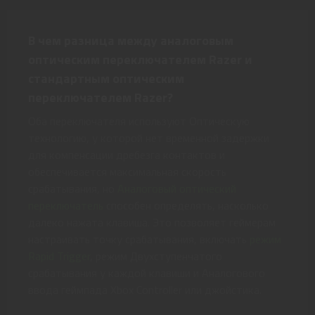
В чем разница между аналоговым
оптическим переключателем Razer и
стандартным оптическим
переключателем Razer?
Оба переключателя используют Оптическую
технологию, у которой нет временной задержки
для компенсации дребезга контактов и
обеспечивается максимальная скорость
срабатывания, но
Аналоговый оптический
переключатель
способен определять, насколько
далеко нажата клавиша. Это позволяет геймерам
настраивать точку срабатывания, включать
режим
Rapid Trigger
, режим Двухступенчатого
срабатывания у каждой клавиши и Аналогового
ввода геймпада Xbox Controller или джойстика.