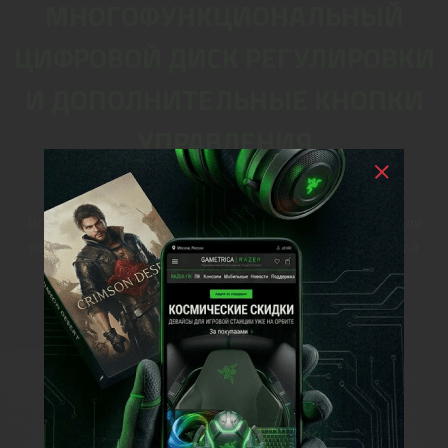
МНОГОФУНКЦИОНАЛЬНЫЙ
ЦИФРОВОЙ ДИСК РЕГУЛИРОВКИ
И ДОПОЛНИТЕЛЬНЫЕ КНОПКИ
УПРАВЛЕНИЯ
для удобного управления
Все управление прямо под рукой: специальный диск для
регулировки громкости и аналоговый переключатель, а
также три кнопки для управления мультимедиа и
настроенных макросов.