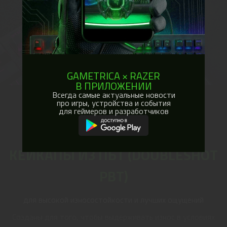
GAMETRICA × RAZER
В ПРИЛОЖЕНИИ
Всегда самые актуальные новости
про игры, устройства и события
ТЕКСТУРИРОВАННЫЕ
для геймеров и разработчиков
ДВУХКОМПОНЕНТНЫЕ
КЕЙКАПЫ ИЗ ПБТ (DOUBLESHOT
PBT)
для высокой износостойкости и лучших ощущений
Созданы для того, чтобы выдерживать износ в условиях