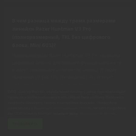
В чем разница между тремя размерами
линейки Razer Huntman V3 Pro
(полноразмерный, TKL без цифрового
блока, Mini 60%)?
Полноразмерная Razer Huntsman V3 Pro оснащена
цифровым блоком для большей функциональности
и имеет наибольшее количество клавиш. В Razer
Huntsman V3 Pro TKL (Tenkeyless) отсутствует
цифровой блок, что обеспечивает более
компактную ширину. Razer Huntsman V3 Pro Mini
ООО «Синтез Восток» обрабатывает cookies с целью персонализации
сервисов и чтобы пользоваться веб-сайтом было удобнее. Вы можете
имеет 60% размер от полноразмерной, что более
запретить обработку cookies в настройках браузера. Пожалуйста,
компактно, чем клавиатура TKL без цифрового
ознакомьтесь с
Политикой использования cookies
. Читайте подробнее,
блока, и предлагает максимальное пространство
как ООО «Синтез Восток» защищает ваши
персональные данные
.
для маневрирования мышью.
17 999 ₽
ПРОДОЛЖИТЬ
19 999 ₽
В КОРЗИНУ
или от 3 000 ₽/мес.