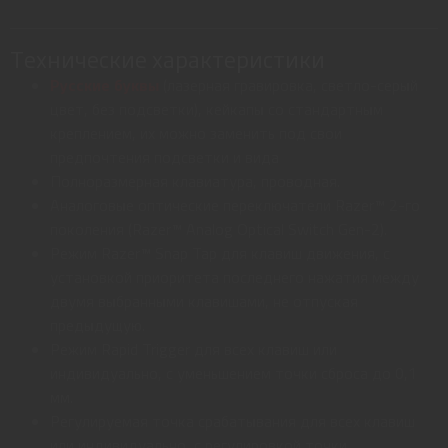
Технические характеристики
Русские буквы
(лазерная гравировка, светло-серый
цвет, без подсветки), кейкапы со стандартным
креплением, их можно заменить под свои
предпочтения подсветки и вида
Полноразмерная клавиатура, проводная.
Аналоговые оптические переключатели Razer™ 2-го
поколения (Razer™ Analog Optical Switch Gen-2).
Режим Razer™ Snap Tap для клавиш движения, с
установкой приоритета последнего нажатия между
двумя выбранными клавишами, не отпуская
предыдущую.
Режим Rapid Trigger для всех клавиш или
индивидуально, с уменьшением точки сброса до 0,1
мм.
Регулируемая точка срабатывания для всех клавиш
или индивидуально, с регулировкой точки