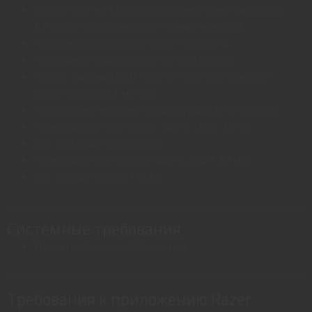
Любое количество одновременно нажатых клавиш
(NKRO) и подавление фантомных нажатий.
Программа управления Razer Synapse 4.
Проводное подключение по USB кабелю.
Кабель съемный USB Type-A/Type-C в тканевой
оплетке, длина 2 метра.
Регулировка наклона клавиатуры 0, 6, 9 градусов.
Размеры (без подставки) 445 X 139 X 39 мм.
Вес (без подставки) 880 г.
Размеры (с подставкой) 445 X 224 X 39 мм.
Вес (с подставкой) 1133 г.
Системные требования
ПК со свободным USB-портом.
Требования к приложению Razer