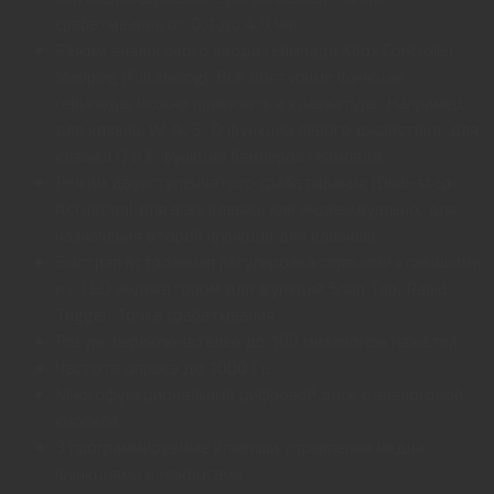
срабатывания от 0,1 до 4,0 мм.
Режим аналогового ввода геймпада Xbox Controller
Mapping (full analog). Все доступные функции
геймпада, можно привязать к клавиатуре. Например,
для клавиш W, A, S, D функции левого джойстика, для
клавиш Q и E функции бамперов геймпада.
Режим двухступенчатого срабатывания (Dual-step
Actuation) для всех клавиш или индивидуально, для
назначения второй функции для клавиши.
Быстрая встроенная регулировка горячими клавишами
и с LED индикатором для функций Snap Tap, Rapid
Trigger, Точка срабатывания.
Ресурс переключателей до 100 миллионов нажатий.
Частота опроса до 1000 Гц.
Многофункциональный цифровой диск с аналоговой
кнопкой.
3 программируемые клавиши управления медиа
функциями и макросами.