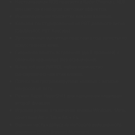
Настраиваемая RGB подсветка Razer Chroma с 16,8
млн цветов и набором световых эффектов.
Индивидуальная подсветка каждой клавиши.
Кейкапы текстурированные из PBT двойного литья
(Doubleshot PBT Keycaps).
Эргономичная магнитная подставка под запястья из
искусственной кожи.
Гибридная память: встроенная (до 6 профилей) и
облачное хранилище (без ограничений).
N-key roll over (NKRO), любое количество
одновременно нажатых клавиш.
Полностью программируемые клавиши с записью
макросов на лету.
Режим Razer HyperShift для назначения клавишам
второй функции.
Игровой режим: отключение клавиш Windows, Menu,
сочетаний Alt + Tab и Alt + F4.
Верхняя часть корпуса из матового авиационного
алюминия (5052 Brushed Aluminum).