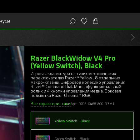
нусы
Razer BlackWidow V4 Pro
(Yellow Switch), Black
Игровая клавиатура на тихих механических
переключателях Razer™ Yellow . 8 отдельных
макро-клавиш. Цифровое колесико управления
Razer™ Command Dial. Многофункциональный
ролик и 4 кнопки управления медиа. Боковая
подсветка Razer Chroma™ RGB.
Все характеристики
Арт. RZ03-04681800-R3M1
Yellow Switch - Black
Green Switch - Black