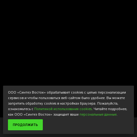
ООО «Синтез Восток» обрабатывает cookies с целью персонализации
сервисов и чтобы пользоваться веб-сайтом было удобнее. Вы можете
запретить обработку cookies в настройках браузера. Пожалуйста,
ознакомьтесь с
Политикой использования cookies
. Читайте подробнее,
как ООО «Синтез Восток» защищает ваши
персональные данные
.
26 999 ₽
ПРОДОЛЖИТЬ
29 999 ₽
В КОРЗИНУ
или от 4 500 ₽/мес.