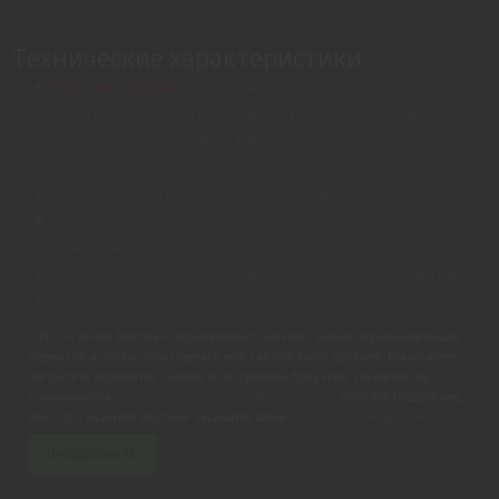
Технические характеристики
Русские буквы
(лазерная гравировка, светло-серый
цвет, без подсветки), кейкапы со стандартным
креплением, их можно заменить под свои
предпочтения подсветки и вида
Компактная клавиатура 75% размера, проводная;
Механические переключатели Razer™ Orange 3–го
поколения, тихие и тактильные;
Ресурс переключателей до 100 миллионов нажатий;
Поддержка Hot Swap, возможность быстрой замены
свитчей;
ООО «Синтез Восток» обрабатывает cookies с целью персонализации
Частота опроса до 8000 Гц;
сервисов и чтобы пользоваться веб-сайтом было удобнее. Вы можете
запретить обработку cookies в настройках браузера. Пожалуйста,
Цифровой ролик управления, перепрограммируемый;
ознакомьтесь с
Политикой использования cookies
. Читайте подробнее,
2 отдельные медиа-клавиши, перепрограммируемые;
как ООО «Синтез Восток» защищает ваши
персональные данные
.
RGB подсветка Razer Chroma™;
15 999 ₽
ПРОДОЛЖИТЬ
16 390 ₽
Встроенные световые эффекты через кнопку Fn;
В КОРЗИНУ
или от 2 667 ₽/мес.
Индивидуальная подсветка каждой клавиши;