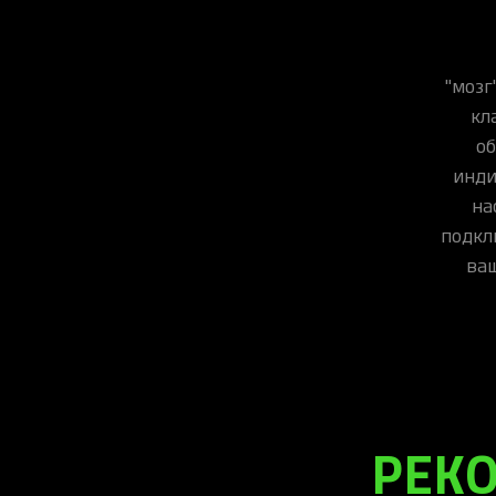
"мозг
кл
об
инди
на
подкл
ваш
РЕК