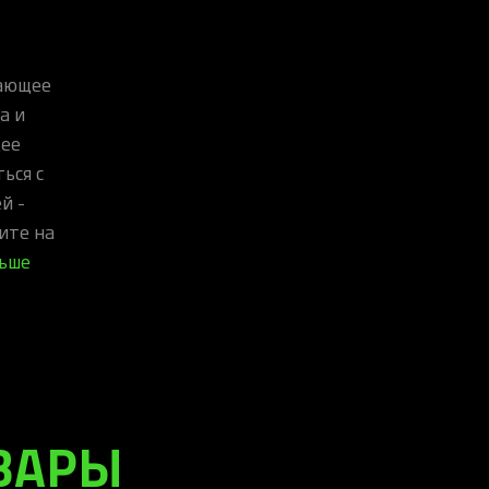
чающее
а и
щее
ься с
й -
ите на
льше
ВАРЫ