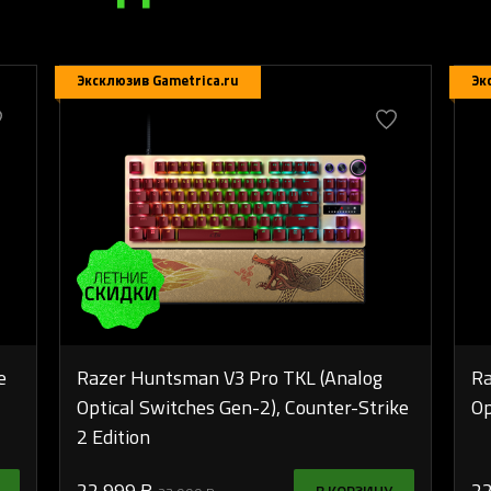
Эксклюзив Gametrica.ru
Эк
e
Razer Huntsman V3 Pro TKL (Analog
Ra
Optical Switches Gen-2), Counter-Strike
Op
2 Edition
22 999 ₽
22
В КОРЗИНУ