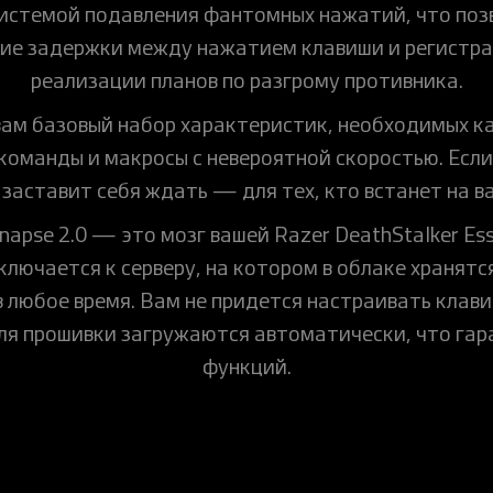
 системой подавления фантомных нажатий, что поз
ие задержки между нажатием клавиши и регистра
реализации планов по разгрому противника.
т вам базовый набор характеристик, необходимых
оманды и макросы с невероятной скоростью. Если у 
 заставит себя ждать — для тех, кто встанет на в
pse 2.0 — это мозг вашей Razer DeathStalker Ess
ключается к серверу, на котором в облаке хранятс
 любое время. Вам не придется настраивать клави
для прошивки загружаются автоматически, что га
функций.