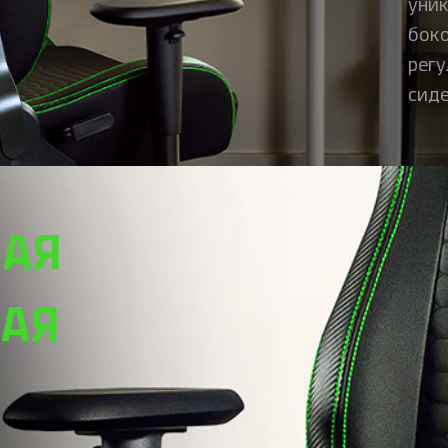
уник
боко
регу
сиде
АЯ
КАЯ