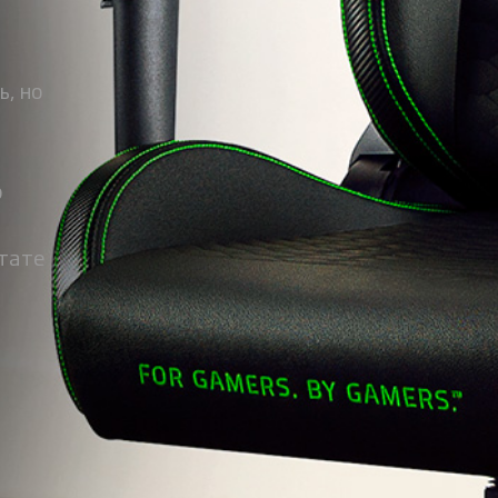
,
ь, но
о
ьтате