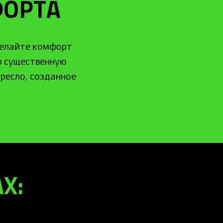
ФОРТА
делайте комфорт
ую существенную
ресло, созданное
Х: