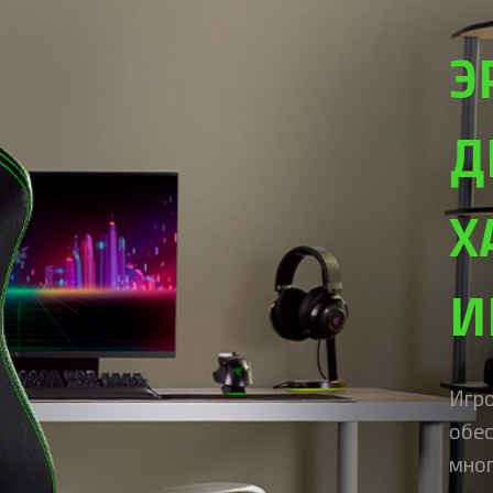
Э
Д
Х
И
Игро
обес
мног