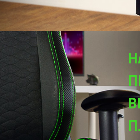
Н
П
В
П