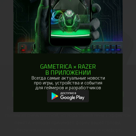
GAMETRICA × RAZER
В ПРИЛОЖЕНИИ
Всегда самые актуальные новости
МЯГКИЙ ПОДГОЛОВНИК ИЗ
про игры, устройства и события
для геймеров и разработчиков
ПЕНЫ С ЭФФЕКТОМ ПАМЯТИ
Игровое кресло Razer Iskur поставляется с подушкой для
головы из очень плотной, но податливой пены с эффектом
памяти, которая принимает форму вашей головы,
обеспечивая необходимую поддержку и комфорт.