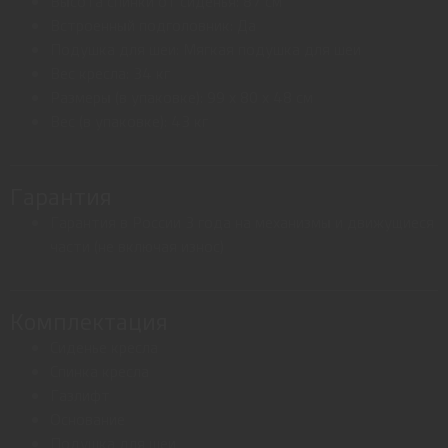
Высота спинки от сиденья: 87 см
Встроенный подголовник: Да
Подушка для шеи: Мягкая подушка для шеи
Вес кресла: 34 кг
Размеры (в упаковке): 99 x 80 x 48 см
Вес (в упаковке): 43 кг
Гарантия
Гарантия в России 3 года на механизмы и движущиеся
части (не включая износ)
Комплектация
Сиденье кресла
Спинка кресла
Газлифт
Основание
Подушка для шеи