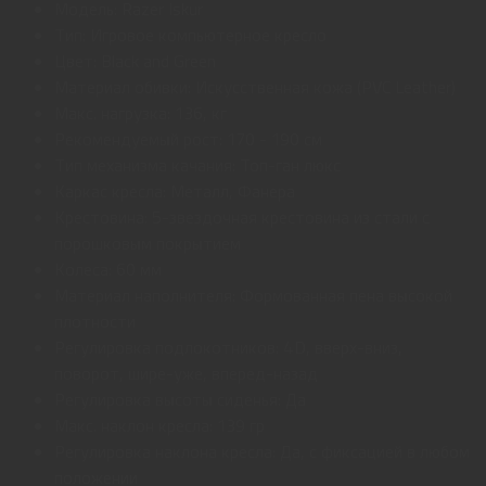
Модель: Razer Iskur
Тип: Игровое компьютерное кресло
Цвет: Black and Green
Материал обивки: Искусственная кожа (PVC Leather)
Макс. нагрузка: 136, кг
Рекомендуемый рост: 170 - 190 см
Тип механизма качания: Топ-ган люкс
Каркас кресла: Металл, Фанера
Крестовина: 5-звездочная крестовина из стали с
порошковым покрытием
Колеса: 60 мм
Материал наполнителя: Формованная пена высокой
плотности
Регулировка подлокотников: 4D, вверх-вниз,
поворот, шире-уже, вперед-назад
Регулировка высоты сиденья: Да
Макс. наклон кресла: 139 гр
Регулировка наклона кресла: Да, с фиксацией в любом
положении