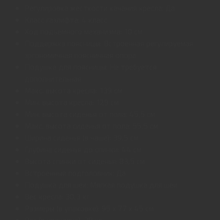
Регулировка жесткости качания кресла: Да
Класс газлифта: 4 класс
Ход подъемного механизма: 10 см
Поддержка поясницы: Встроенная регулируемая
эргономичная поясничная опора
Подушка для поясницы: Не требуется
дополнительная
Макс. высота кресла: 139 см
Мин. высота кресла: 129 см
Мин. высота сиденья от пола: 45,5 см
Макс. высота сиденья от пола: 55,5 см
Ширина сиденья (в чаше): 39,5 см
Глубина сиденья до спинки: 44 см
Высота спинки от сиденья: 83,5 см
Встроенный подголовник: Да
Подушка для шеи: Мягкая подушка для шеи
Вес кресла: 30,3 кг
Размеры (в упаковке): 95 x 77 x 45 см
Вес (в упаковке): 38 кг