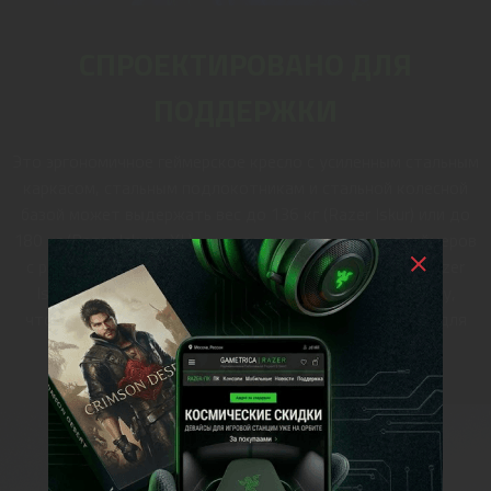
СПРОЕКТИРОВАНО ДЛЯ
ПОДДЕРЖКИ
Это эргономичное геймерское кресло с усиленным стальным
каркасом, стальным подлокотникам и стальной колесной
базой может выдержать вес до 136 кг (Razer Iskur) или до
180 кг (Razer Iskur - XL), и идеально подходит для геймеров
с ростом 170–190 см (Razer Iskur) или 180–208 см (Razer
Iskur - XL). Сиденье кресла имеет боковую поддержку,
чтобы максимально увеличить площадь поверхности для
отдыха.