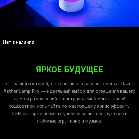
iOS-приложения
Рюкзаки
Pro Click
Tartarus
Hammerhead
Wireless Control Pod
Kraken Kitty
Goliathus
Pro Click V2
Киберспорт
Аксессуары
Аксессуары
Аксессуары для мышей
Аксессуары для клавиатур
Аксессуары для аудио
Kiyo
Firefly
Pro Click V2 Vertical
Игровые ивенты
Коллаборации
Новинки
Игровые мыши
Все клавиатуры
Все аудио для ПК
Контроллеры
HyperFlux V2
Pro Type Ergo
Софт
Освещение
Strider
Pro Type
Synapse 4
Нет в наличии
Ripsaw
Sphex
Pro Glide XXL
Synapse 3
Все устройства
Gigantus
Chroma™ RGB
ЯРКОЕ БУДУЩЕЕ
Pro Glide
THX Spatial
7.1 Sound
От вашей гостиной, до спальни или рабочего места, Razer
Synapse 2 Legacy
Aether Lamp Pro — идеальный выбор для освещения вашего
Virtual Ring Light
дома и развлечений. С настраиваемой многозонной
подсветкой, испытайте по-настоящему яркие эффекты
Razer Axon
RGB, которые повысят уровень вашего погружения в
Streamer Companion App
любимые игры, кино и музыку.
Cortex