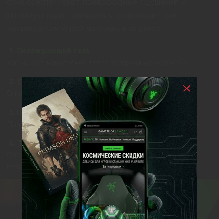
кожи обеспечивает превосходные ощущения и
отличную звукоизоляцию, что позволит вам
наслаждаться игрой максимально долго.
1. Охлаждающий гель
Уменьшает накопление тепла во время жаркой игры
2. Скрытые каналы для дужек очков
Снижают давление очков
3. Пена с эффектом памяти
Принимает комфортную форму головы любого геймера
4. Теплообменная ткань
Обеспечивает теплообмен с более быстрым испарением
пота