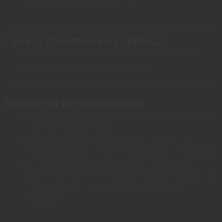
конденсаторный микрофон ECM
Пульт управления на проводе
Аналоговое колесо регулировки уровня громкости
Переключатель вкл/выкл микрофона
Варианты использования
Использование для прослушивания аудио: устройства
с 3,5 мм разъемом аудио
Использование аудио + микрофона: устройства с
комбинированным 3,5 мм разъемом аудио + микрофон
Использование кабеля удлинителя-переходника с
раздельными разъемами аудио/микрофон: устройства
с раздельнымми 3,5 мм разъемами для аудио и
микрофона