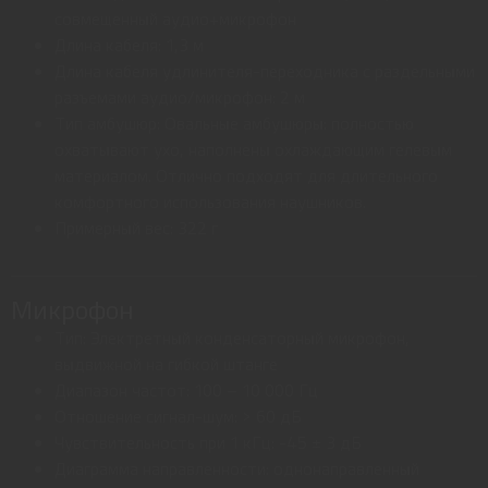
совмещенный аудио+микрофон
Длина кабеля: 1,3 м
Длина кабеля удлинителя-переходника с раздельными
разъемами аудио/микрофон: 2 м
Тип амбушюр: Овальные амбушюры: полностью
охватывают ухо, наполнены охлаждающим гелевым
материалом. Отлично подходят для длительного
комфортного использования наушников.
Примерный вес: 322 г
Микрофон
Тип: Электретный конденсаторный микрофон,
выдвижной на гибкой штанге
Диапазон частот: 100 – 10 000 Гц
Отношение сигнал-шум: > 60 дБ
Чувствительность при 1 кГц: -45 ± 3 дБ
Диаграмма направленности: однонаправленный