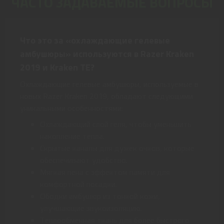
ЧАСТО ЗАДАВАЕМЫЕ ВОПРОСЫ
Что это за «охлаждающие гелевые
амбушюры» используются в Razer Kraken
2019 и Kraken TE?
Охлаждающие гелевые амбушюры, используемые в
новых Razer Kraken 2019, обладают следующими
уникальными особенностями:
Охлаждающий слой геля, чтобы уменьшить
накопление тепла.
Скрытые каналы для дужек очков, которые
обеспечивают удобство.
Мягкая пена с эффектом памяти для
комфортной посадки.
Ободки амбушюр из тонкой кожи,
улучшающие звукоизоляцию.
Теплообменная ткань для более быстрого