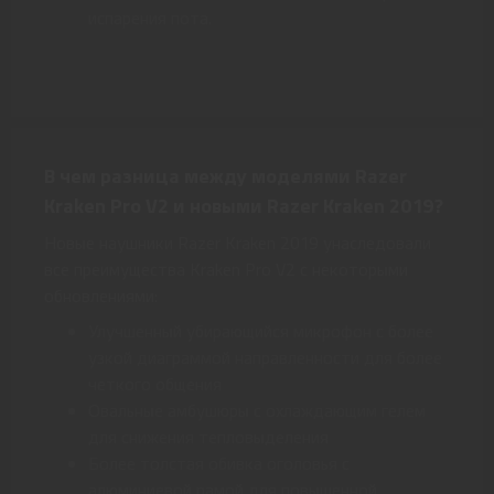
испарения пота.
В чем разница между моделями Razer
Kraken Pro V2 и новыми Razer Kraken 2019?
Новые наушники Razer Kraken 2019 унаследовали
все преимущества Kraken Pro V2 с некоторыми
обновлениями:
Улучшенный убирающийся микрофон с более
узкой диаграммой направленности для более
четкого общения
Овальные амбушюры с охлаждающим гелем
для снижения тепловыделения
Более толстая обивка оголовья с
алюминиевой рамой для повышенной