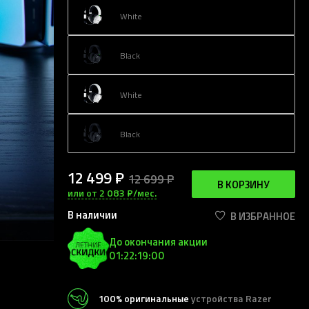
White
Black
White
Black
12 499 ₽
12 699 ₽
В КОРЗИНУ
или от 2 083 ₽/мес.
В наличии
В ИЗБРАННОЕ
До окончания акции
01:22:18:57
100% оригинальные
устройства Razer