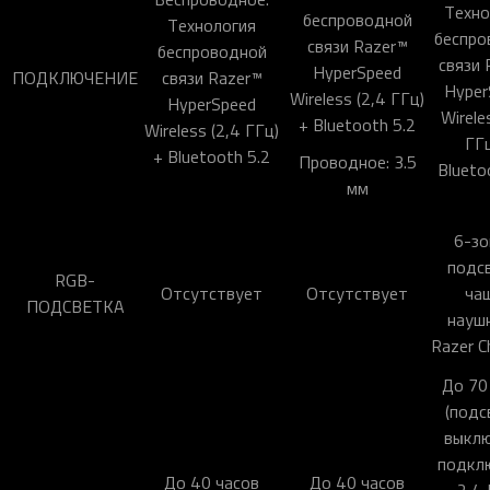
Техно
беспроводной
Технология
беспро
связи Razer™
беспроводной
связи 
HyperSpeed
ПОДКЛЮЧЕНИЕ
связи Razer™
Hyper
Wireless (2,4 ГГц)
HyperSpeed
Wirele
+ Bluetooth 5.2
Wireless (2,4 ГГц)
ГГц
+ Bluetooth 5.2
Проводное: 3.5
Blueto
мм
6-зо
подс
RGB-
Отсутствует
Отсутствует
ча
ПОДСВЕТКА
науш
Razer 
До 70
(подс
выклю
подкл
До 40 часов
До 40 часов