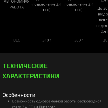
2,4 
АВТОНОМНАЯ
(подключение 2,4
(подключение 2,4
РАБОТА
До 30
ГГц)
ГГц)
(подс
вклю
подкл
2,4 
ВЕС
340 г
300 г
28
ТЕХНИЧЕСКИЕ
ХАРАКТЕРИСТИКИ
Особенности
Возможность одновременной работы беспроводной
связи 2.4 ГГц и Bluetooth