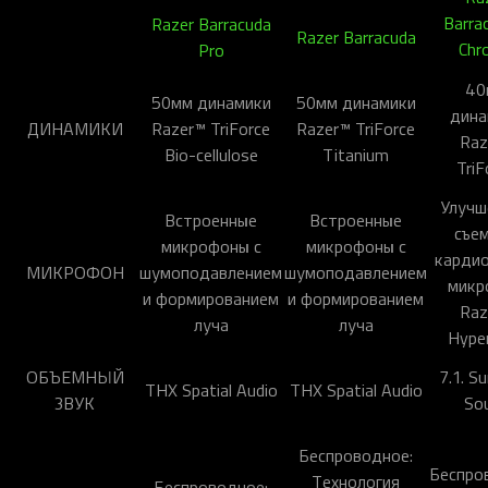
Barra
Razer Barracuda
Razer Barracuda
Chr
Pro
40
50мм динамики
50мм динамики
дина
ДИНАМИКИ
Razer™ TriForce
Razer™ TriForce
Raz
Bio-cellulose
Titanium
TriF
Улучш
Встроенные
Встроенные
съе
микрофоны с
микрофоны с
карди
МИКРОФОН
шумоподавлением
шумоподавлением
микр
и формированием
и формированием
Raz
луча
луча
Hyper
ОБЪЕМНЫЙ
7.1. S
THX Spatial Audio
THX Spatial Audio
ЗВУК
So
Беспроводное:
Беспро
Технология
Беспроводное: