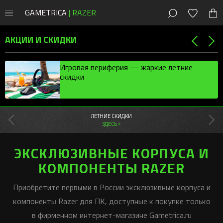
GAMETRICA
| RAZER
8 (800) 200-28-81
Москва
,
Россия
АКЦИИ И СКИДКИ
СКИДКИ
Игровая периферия — жаркие летние
скидки
Магазин
Акции
ПК
Мыши
Мыши Razer
ЛЕТНИЕ СКИДКИ
Консоли
ЗДЕСЬ >
Клавиатуры
Cobra
Клавиатуры Razer
PlayStation
Наушники
DeathAdder
Huntsman
Мобильные
Наушники Razer
ЭКСКЛЮЗИВНЫЕ КОРПУСА И
Xbox
Наушники
Колонки
Viper
Blackwidow
Kraken
КОМПОНЕНТЫ RAZER
Колонки Razer
Новости
Контроллеры
Коврики
Naga
Ornata
Blackshark
Leviathan
Новые игры
Стриминг Razer
Приобретите первыми в России эксклюзивные корпуса и
Бонусы
Аксессуары
Геймпады
Basilisk
Joro
Barracuda
Nommo
Moray
Игровая периферия
Коврики Razer
компоненты Razer для ПК, доступные к покупке только
Android-приложения
Стриминг
Orochi V2
Pro Type
Kraken Kitty
Clio
Seiren
Atlas
Сетапы и гайды
в фирменном интернет-магазине Gametrica.ru
Офисный Razer