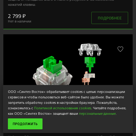
нажатий клавиш.
2 799 ₽
ПОДРОБНЕЕ
Нет в наличии
ООО «Синтез Восток» обрабатывает cookies с целью персонализации
сервисов и чтобы пользоваться веб-сайтом было удобнее. Вы можете
запретить обработку cookies в настройках браузера. Пожалуйста,
ознакомьтесь с
Политикой использования cookies
. Читайте подробнее,
как ООО «Синтез Восток» защищает ваши
персональные данные
.
Razer Mechanical Switches Pack - Green Clicky
ПРОДОЛЖИТЬ
Switch