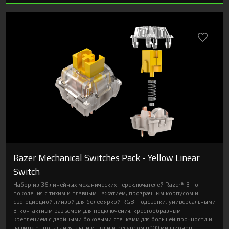
Razer Mechanical Switches Pack - Yellow Linear
Switch
Набор из 36 линейных механических переключателей Razer™ 3-го
поколения с тихим и плавным нажатием, прозрачным корпусом и
светодиодной линзой для более яркой RGB-подсветки, универсальными
3-контактным разъемом для подключения, крестообразным
креплением с двойными боковыми стенками для большей прочности и
защиты от попадания влаги и пыли и ресурсом в 100 миллионов