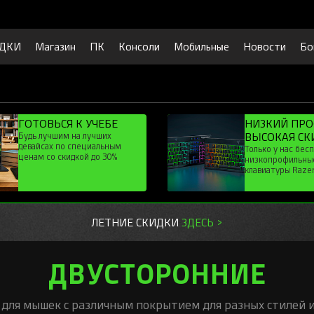
ДКИ
Магазин
ПК
Консоли
Мобильные
Новости
Бо
ГОТОВЬСЯ К УЧЕБЕ
НИЗКИЙ ПР
Будь лучшим на лучших
ВЫСОКАЯ СК
девайсах по специальным
Только у нас бес
ценам со скидкой до 30%
низкопрофильны
клавиатуры Razer
раскладкой и ски
ЛЕТНИЕ СКИДКИ
ЗДЕСЬ >
ДВУСТОРОННИЕ
для мышек с различным покрытием для разных стилей и