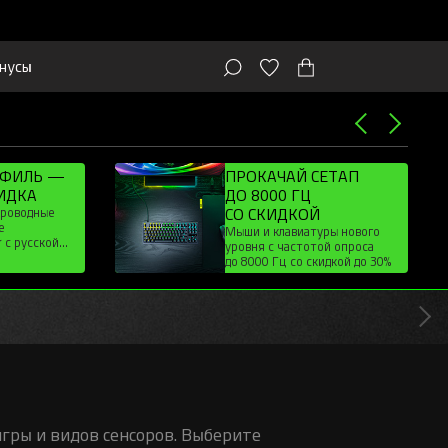
нусы
ОФИЛЬ —
ПРОКАЧАЙ СЕТАП
ИДКА
ДО 8000 ГЦ
проводные
СО СКИДКОЙ
е
Мыши и клавиатуры нового
 с русской
уровня с частотой опроса
дкой до 20%
до 8000 Гц со скидкой до 30%
гры и видов сенсоров. Выберите