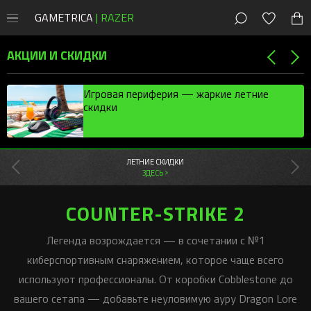
GAMETRICA
| RAZER
8 (800) 200-28-81
Москва
,
Россия
АКЦИИ И СКИДКИ
СКИДКИ
Игровая периферия — жаркие летние
скидки
Магазин
Акции
ПК
Мыши
Мыши Razer
ЛЕТНИЕ СКИДКИ
Консоли
ЗДЕСЬ >
Клавиатуры
Cobra
Клавиатуры Razer
PlayStation
Наушники
DeathAdder
Huntsman
Мобильные
Наушники Razer
COUNTER-STRIKE 2
Xbox
Наушники
Колонки
Viper
Blackwidow
Kraken
Колонки Razer
Новости
Легенда возрождается — в сочетании с №1
Контроллеры
Коврики
Naga
Ornata
Blackshark
Leviathan
Новые игры
Стриминг Razer
киберспортивным снаряжением, которое чаще всего
Бонусы
Аксессуары
Геймпады
Basilisk
Joro
Barracuda
Nommo
Moray
Игровая периферия
Коврики Razer
используют профессионалы. От коробки Cobblestone до
Android-приложения
Стриминг
Orochi V2
Pro Type
Kraken Kitty
Clio
Seiren
Atlas
Сетапы и гайды
вашего сетапа — добавьте неуловимую ауру Dragon Lore
Офисный Razer