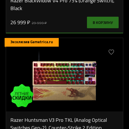
Razer BlackWidow V4 Pro 75% (Orange Switch),
Black
26 999 ₽
В КОРЗИНУ
29 999 ₽
Эксклюзив Gametrica.ru
Razer Huntsman V3 Pro TKL (Analog Optical
Switches Gen-2), Counter-Strike 2 Edition